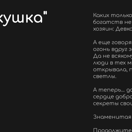
кушка"
Каких только
богатств не 
хозяин: Девк
А еще говоря
огонь вдруг 
Да не всяком
люди в тех м
открывала, 
светлы. 
А теперь… да
сердце добр
секреты свои
Знаменитая и
Продолжител