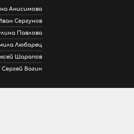
ана Анисимова
 Иван Сергунов
улина Павлова
дмила Любарец
ексей Шарапов
 Сергей Вагин