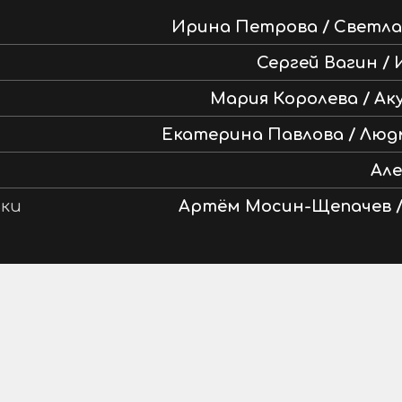
Ирина Петрова / Светл
Сергей Вагин /
Мария Королева / Ак
Екатерина Павлова / Лю
Ал
ки
Артём Мосин-Щепачев /