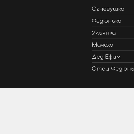
Огневушка
Федюнька
Ульянка
Мачеха
Дед Ефим
Отец Федюнь