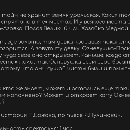
 тайн не хранит земля уральская. Каких тол
спрятано в тех местах. И у всякого места с
а-Азовка, Полоз Великий или Хозяйка Медной г
т, где золото, там девка красивая покажетс
загорится. А зовут ту девку: Огневушка-Поск
у чудо свое она открывает. Раньше, когда с
естах жили, так Огневушка всем свои богат
потому что они душой чисты были и помысл
 кто же знает, может и остались еще такие 
ом наполнено? Может и откроет кому Огнев
?  
стория П.Бажова, по пьесе Я.Пулинович. 
ьность спектакля: 1 час