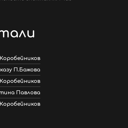
отали
Коробейников
сказу П.Бажова
Коробейников
тина Павлова
 Коробейников