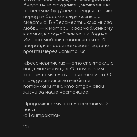
Вчерашние студенты, мечтавшие 
о светлом будущем, сегодня стоят 
перед выбором между жизнью и 
смертью. В «Бессмертниках» много 
любви — к матери, к возлюбленному, 
к семье, к родной земле и к Родине. 
Именно любовь становится той 
опорой, которая помогает героям 
пройти через испытания. 
 «Бессмертники» — это спектакль о 
нас, ныне живущих. О том, как мы 
храним память о героях тех лет. О 
том, достойны ли мы быть 
потомками тех, кто отдал свои 
жизни за наше настоящее.
Продолжительность спектакля: 2 
часа
(с 1 антрактом)
12+